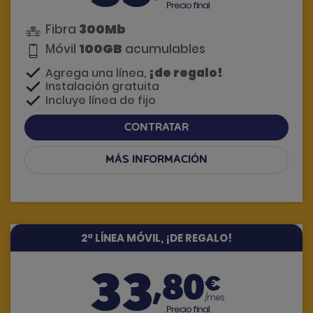
Precio final
300Mb
Fibra
100GB
Móvil
acumulables
¡de regalo!
Agrega una línea,
Instalación gratuita
Incluye línea de fijo
CONTRATAR
MÁS INFORMACIÓN
Si tienes dudas, te llamamos
2ª LÍNEA MÓVIL, ¡DE REGALO!
33
,80
€
/mes
Precio final