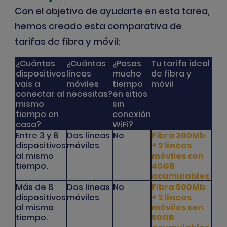
Con el objetivo de ayudarte en esta tarea,
hemos creado esta comparativa de
tarifas de fibra y móvil:
¿Cuántos
¿Cuántas
¿Pasas
Tu tarifa ideal
dispositivos
líneas
mucho
de fibra y
vais a
móviles
tiempo
móvil
conectar al
necesitas?
en sitios
mismo
sin
tiempo en
conexión
casa?
WiFi?
Entre 3 y 8
Dos líneas
No
Fibra 300Mb
dispositivos
móviles
+ 2 líneas
al mismo
móviles con
tiempo.
40GB
acumulables
Más de 8
Dos líneas
No
Fibra 500Mb
dispositivos
móviles
+ 2 líneas
al mismo
móviles con
tiempo.
50GB