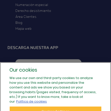
Numeración especial
Derecho desistimiento
Área Clientes
Blog
Mapa web
DESCARGA NUESTRA APP
Our cookies
We use our own and third-party cookies to analyze
how you use this website and personalize the
SÍGUENOS EN REDES
content and ads we show you based on your
browsing habits (pages visited, frequency of access,
etc.) If you want to know more, take a look at
our
Política de cookies