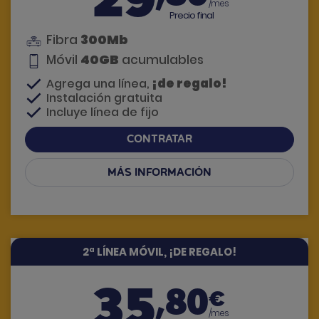
/mes
Precio final
300Mb
Fibra
40GB
Móvil
acumulables
¡de regalo!
Agrega una línea,
Instalación gratuita
Incluye línea de fijo
CONTRATAR
MÁS INFORMACIÓN
Si tienes dudas, te llamamos
2ª LÍNEA MÓVIL, ¡DE REGALO!
35
,80
€
/mes