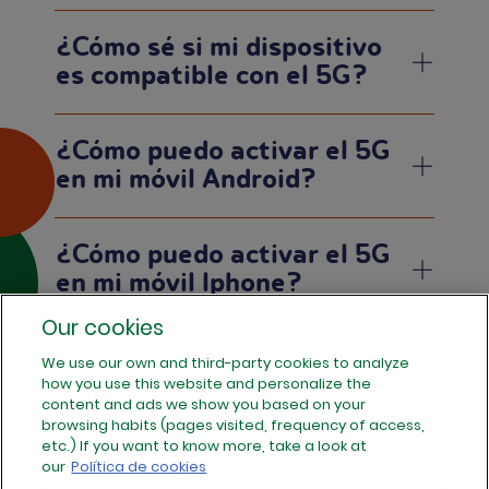
¿Cómo sé si mi dispositivo
es compatible con el 5G?
¿Cómo puedo activar el 5G
en mi móvil Android?
¿Cómo puedo activar el 5G
en mi móvil Iphone?
Our cookies
¿Es necesario cambiar la
We use our own and third-party cookies to analyze
SIM para tener 5G?
how you use this website and personalize the
content and ads we show you based on your
browsing habits (pages visited, frequency of access,
etc.) If you want to know more, take a look at
¿Por qué mi móvil no tiene
our
Política de cookies