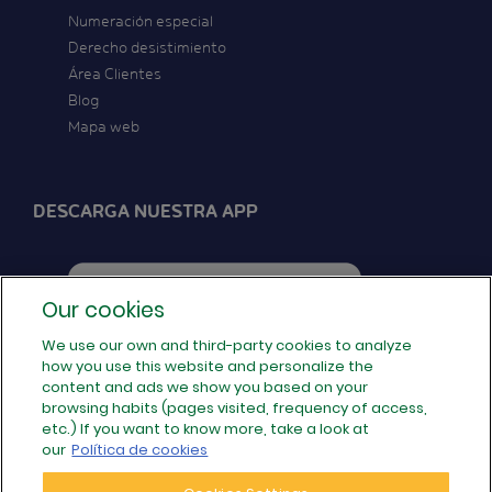
Numeración especial
Derecho desistimiento
Área Clientes
Blog
Mapa web
DESCARGA NUESTRA APP
Our cookies
We use our own and third-party cookies to analyze
how you use this website and personalize the
SÍGUENOS EN REDES
content and ads we show you based on your
browsing habits (pages visited, frequency of access,
etc.) If you want to know more, take a look at
our
Política de cookies