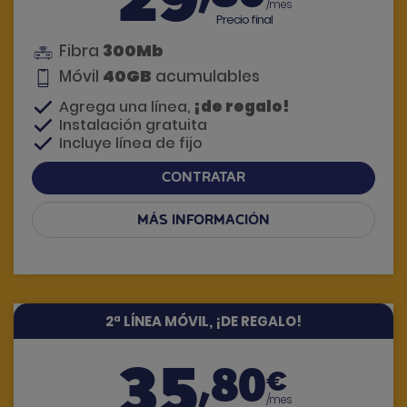
/mes
Precio final
300Mb
Fibra
40GB
Móvil
acumulables
¡de regalo!
Agrega una línea,
Instalación gratuita
Incluye línea de fijo
CONTRATAR
MÁS INFORMACIÓN
Si tienes dudas, te llamamos
2ª LÍNEA MÓVIL, ¡DE REGALO!
35
,80
€
/mes