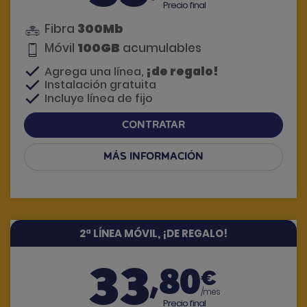
Precio final
300Mb
Fibra
100GB
Móvil
acumulables
¡de regalo!
Agrega una línea,
Instalación gratuita
Incluye línea de fijo
CONTRATAR
MÁS INFORMACIÓN
Si tienes dudas, te llamamos
2ª LÍNEA MÓVIL, ¡DE REGALO!
33
,80
€
/mes
Precio final