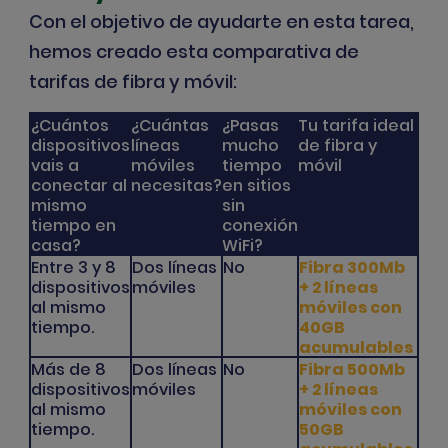
Con el objetivo de ayudarte en esta tarea,
hemos creado esta comparativa de
tarifas de fibra y móvil:
¿Cuántos
¿Cuántas
¿Pasas
Tu tarifa ideal
dispositivos
líneas
mucho
de fibra y
vais a
móviles
tiempo
móvil
conectar al
necesitas?
en sitios
mismo
sin
tiempo en
conexión
casa?
WiFi?
Entre 3 y 8
Dos líneas
No
Fibra 300Mb
dispositivos
móviles
+ 2 líneas
al mismo
móviles con
tiempo.
40GB
acumulables
Más de 8
Dos líneas
No
Fibra 500Mb
dispositivos
móviles
+ 2 líneas
al mismo
móviles con
tiempo.
50GB