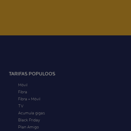
TARIFAS POPULOOS
Móvil
Fibra
Fibra + Móvil
TV
Acumula gigas
Black Friday
Plan Amigo