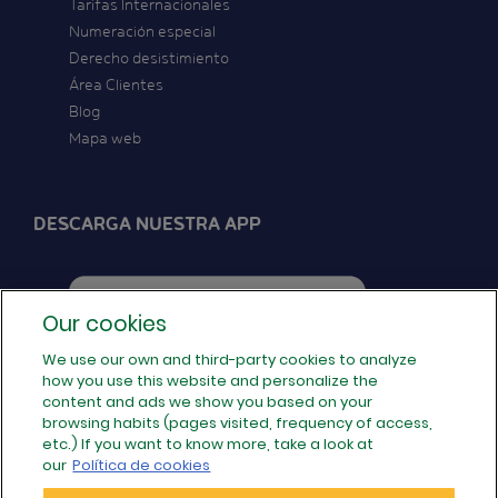
Tarifas Internacionales
Numeración especial
Derecho desistimiento
Área Clientes
Blog
Mapa web
DESCARGA NUESTRA APP
Our cookies
We use our own and third-party cookies to analyze
how you use this website and personalize the
SÍGUENOS EN REDES
content and ads we show you based on your
browsing habits (pages visited, frequency of access,
etc.) If you want to know more, take a look at
our
Política de cookies