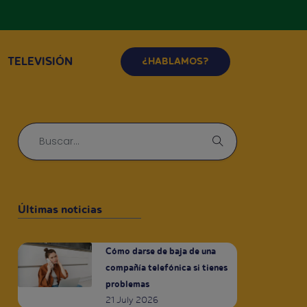
TELEVISIÓN
¿HABLAMOS?
Últimas noticias
Cómo darse de baja de una
compañía telefónica si tienes
problemas
21 July 2026