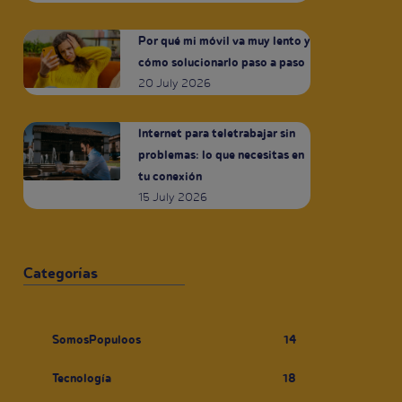
Por qué mi móvil va muy lento y
cómo solucionarlo paso a paso
20 July 2026
Internet para teletrabajar sin
problemas: lo que necesitas en
tu conexión
15 July 2026
Categorías
SomosPopuloos
14
Tecnología
18