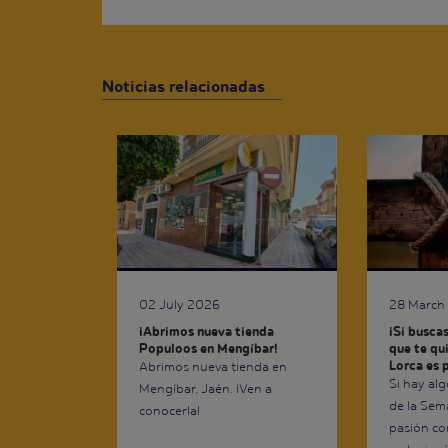
Noticias relacionadas
02 July 2026
28 March
¡Abrimos nueva tienda
¡Si busca
Populoos en Mengíbar!
que te qui
Lorca es p
Abrimos nueva tienda en
Si hay al
Mengíbar, Jaén. ¡Ven a
de la Sem
conocerla!
pasión con