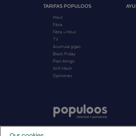
TARIFAS POPULOOS
AYU
Móvil
Fibra
Fibra + Móvil
TV
Acumula gigas
Black Friday
Plan Amigo
Wifi Mesh
Opiniones
Our cookies