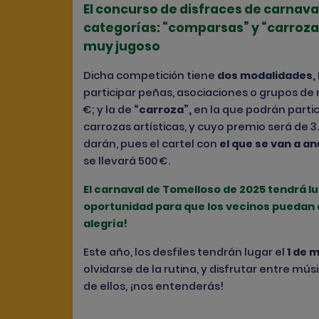
El concurso de disfraces de carnava
categorías: “comparsas” y “carroz
muy jugoso
Dicha competición tiene
dos modalidades
,
participar peñas, asociaciones o grupos de
€; y la de
“carroza”
,
en la que podrán parti
carrozas artísticas, y cuyo premio será de 3
darán, pues el cartel con
el que se van a an
se llevará 500 €.
El carnaval de Tomelloso de 2025 tendrá lu
oportunidad para que los vecinos puedan d
alegría!
Este año, los desfiles tendrán lugar el
1 de 
olvidarse de la rutina, y disfrutar entre mús
de ellos, ¡nos entenderás!