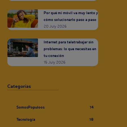
Por qué mi móvil va muy lento y
cómo solucionarlo paso a paso
20 July 2026
Internet para teletrabajar sin
problemas: lo que necesitas en
tu conexión
15 July 2026
Categorías
SomosPopuloos
14
Tecnología
18