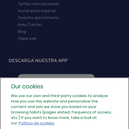
Tarifas Internacionales
Numeración especial
Derecho desistimiento
Área Clientes
Blog
Mapa web
DESCARGA NUESTRA APP
Our cookies
We use our own and third-party cookies to analyze
how you use this website and personalize the
SÍGUENOS EN REDES
content and ads we show you based on your
browsing habits (pages visited, frequency of access,
etc.) If you want to know more, take a look at
our
Política de cookies