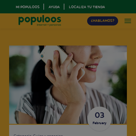
MI POPULOOS
AYUDA
LOCALIZA TU TIENDA
¿HABLAMOS?
03
February