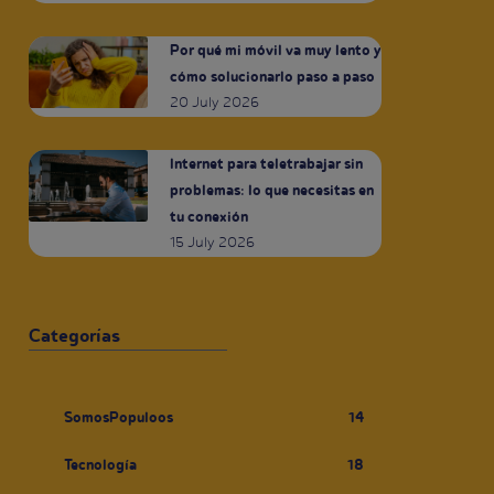
Por qué mi móvil va muy lento y
cómo solucionarlo paso a paso
20 July 2026
Internet para teletrabajar sin
problemas: lo que necesitas en
tu conexión
15 July 2026
Categorías
SomosPopuloos
14
Tecnología
18