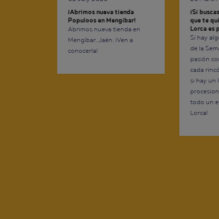
¡Abrimos nueva tienda
¡Si busca
Populoos en Mengíbar!
que te qui
Lorca es p
Abrimos nueva tienda en
Si hay al
Mengíbar, Jaén. ¡Ven a
de la Sem
conocerla!
pasión con
cada rinc
si hay un
procesion
todo un e
Lorca!