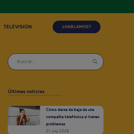
TELEVISIÓN
¿HABLAMOS?
Últimas noticias
Cómo darse de baja de una
compañía telefónica si tienes
problemas
21 July 2026