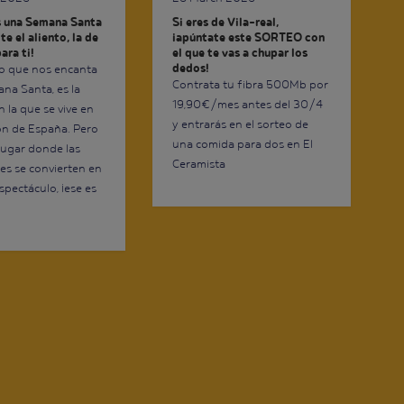
Si eres de Vila-real,
s una Semana Santa
¡apúntate este SORTEO con
te el aliento, la de
el que te vas a chupar los
ara ti!
dedos!
go que nos encanta
Contrata tu fibra 500Mb por
ana Santa, es la
19,90€/mes antes del 30/4
 la que se vive en
y entrarás en el sorteo de
ón de España. Pero
una comida para dos en El
 lugar donde las
Ceramista
es se convierten en
spectáculo, ¡ese es