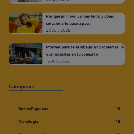
Por qué mi móvil va muy lento y cómo
solucionarlo paso a paso
20 July 2026
Internet para teletrabajar sin problemas: lo
que necesitas en tu conexión
15 July 2026
Categorías
SomosPopuloos
14
Tecnología
18