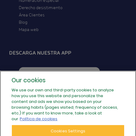
Numeración especial
Derecho desistimiento
Área Clientes
Blog
Mapa web
DESCARGA NUESTRA APP
Our cookies
We use our own and third-party cookies to analyze
how you use this website and personalize the
SÍGUENOS EN REDES
content and ads we show you based on your
browsing habits (pages visited, frequency of access,
etc.) If you want to know more, take a look at
our
Política de cookies
Cookies Settings