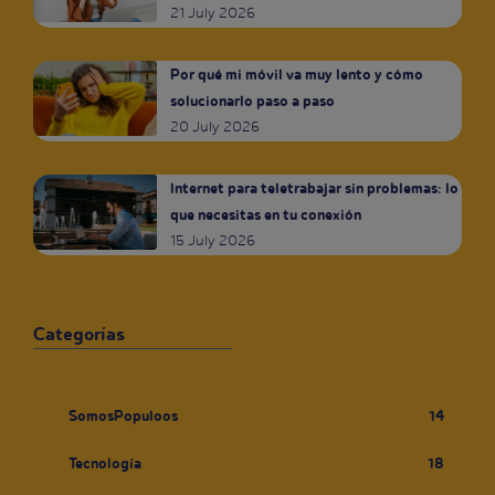
21 July 2026
Por qué mi móvil va muy lento y cómo
solucionarlo paso a paso
20 July 2026
Internet para teletrabajar sin problemas: lo
que necesitas en tu conexión
15 July 2026
Categorías
SomosPopuloos
14
Tecnología
18