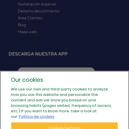
Numeración especial
Derecho desistimiento
Área Clientes
Blog
Mapa web
DESCARGA NUESTRA APP
Our cookies
We use our own and third-party cookies to analyze
how you use this website and personalize the
SÍGUENOS EN REDES
content and ads we show you based on your
browsing habits (pages visited, frequency of access,
etc.) If you want to know more, take a look at
our
Política de cookies
Cookies Settings