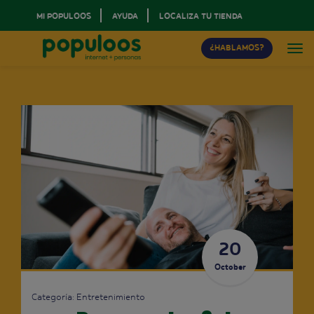
MI POPULOOS
AYUDA
LOCALIZA TU TIENDA
¿HABLAMOS?
20
October
Categoría:
Entretenimiento