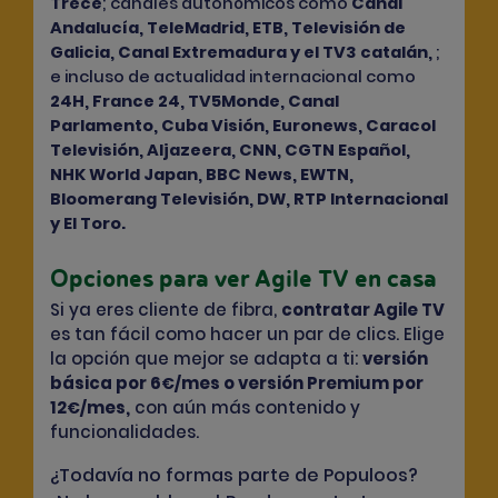
Trece
; canales autonómicos como
Canal
Andalucía, TeleMadrid, ETB, Televisión de
Galicia, Canal Extremadura y el TV3 catalán,
;
e incluso de actualidad internacional como
24H, France 24, TV5Monde, Canal
Parlamento, Cuba Visión, Euronews, Caracol
Televisión, Aljazeera, CNN, CGTN Español,
NHK World Japan, BBC News, EWTN,
Bloomerang Televisión, DW, RTP Internacional
y El Toro.
Opciones para ver Agile TV en casa
Si ya eres cliente de fibra,
contratar Agile TV
es tan fácil como hacer un par de clics. Elige
la opción que mejor se adapta a ti:
versión
básica por 6
mes o versión Premium por
€/
12
mes,
con aún más contenido y
€/
funcionalidades.
¿Todavía no formas parte de Populoos?