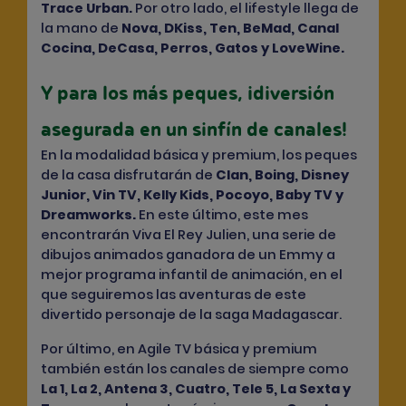
Trace Urban
.
Por otro lado, el lifestyle llega de
la mano de
Nova, DKiss, Ten, BeMad, Canal
Cocina, DeCasa, Perros, Gatos y LoveWine.
Y para los más peques, ¡diversión
asegurada en un sinfín de canales!
En la modalidad básica y premium, los peques
de la casa disfrutarán de
Clan, Boing, Disney
Junior, Vin TV, Kelly Kids, Pocoyo, Baby TV y
Dreamworks
.
En este último, este mes
encontrarán
Viva El Rey Julien
, una serie de
dibujos animados ganadora de un Emmy a
mejor programa infantil de animación, en el
que seguiremos las aventuras de este
divertido personaje de la saga Madagascar.
Por último, en Agile TV básica y premium
también están los canales de siempre como
La 1, La 2, Antena 3, Cuatro, Tele 5, La Sexta y