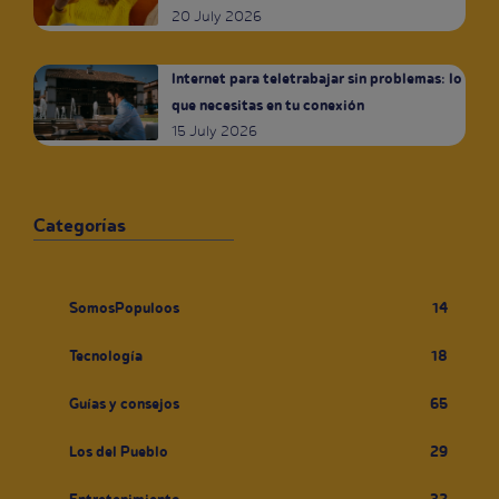
20 July 2026
Internet para teletrabajar sin problemas: lo
que necesitas en tu conexión
15 July 2026
Categorías
SomosPopuloos
14
Tecnología
18
Guías y consejos
65
Los del Pueblo
29