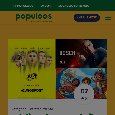
MI POPULOOS
AYUDA
LOCALIZA TU TIENDA
¿HABLAMOS?
07
July
Categoría:
Entretenimiento