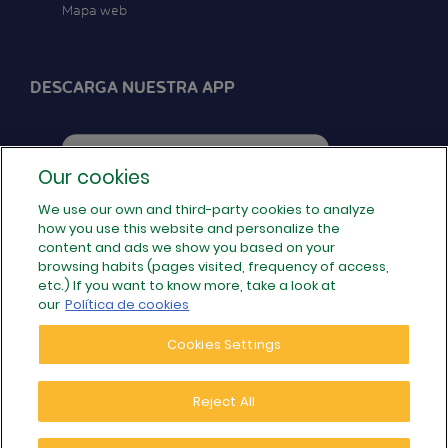
Mapa web
DESCARGA NUESTRA APP
Our cookies
We use our own and third-party cookies to analyze
how you use this website and personalize the
SÍGUENOS EN REDES
content and ads we show you based on your
browsing habits (pages visited, frequency of access,
etc.) If you want to know more, take a look at
our
Política de cookies
Cookies Settings
Reject All
© 2026 Populoos · Tu operador de internet local de