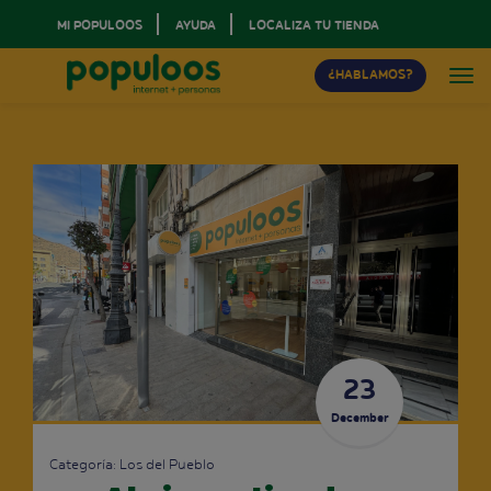
MI POPULOOS
AYUDA
LOCALIZA TU TIENDA
¿HABLAMOS?
23
December
Categoría:
Los del Pueblo