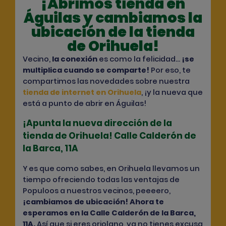
¡Abrimos tienda en
Águilas y cambiamos la
ubicación de la tienda
de Orihuela!
Vecino,
la conexión
es como la felicidad…
¡se
multiplica cuando se comparte!
Por eso, te
compartimos las novedades sobre nuestra
tienda de internet en Orihuela
, ¡y la nueva que
está a punto de abrir en Águilas!
¡Apunta la nueva dirección de la
tienda de Orihuela! Calle Calderón de
la Barca, 11A
Y es que como sabes, en
Orihuela
llevamos un
tiempo ofreciendo todas las ventajas de
Populoos a nuestros vecinos, peeeero,
¡cambiamos de ubicación! Ahora te
esperamos en la Calle Calderón de la Barca,
11A
.
Así que si eres oriolano, ya no tienes excusa