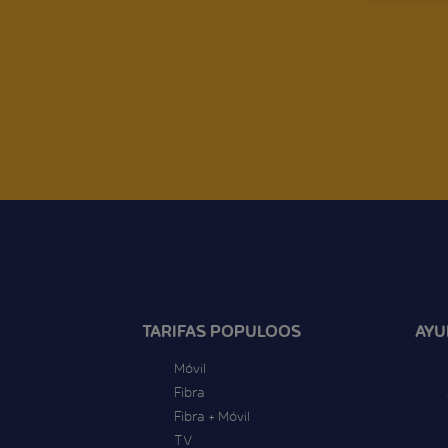
TARIFAS POPULOOS
AYU
Móvil
Fibra
Fibra + Móvil
TV