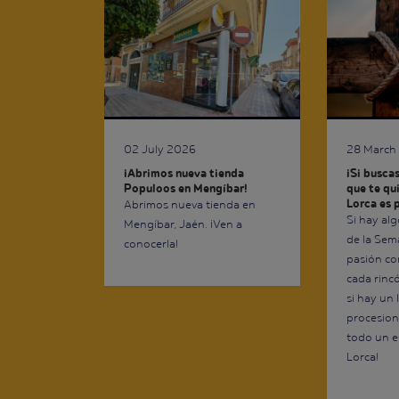
02 July 2026
28 March
¡Abrimos nueva tienda
¡Si busca
Populoos en Mengíbar!
que te qui
Lorca es p
Abrimos nueva tienda en
Si hay al
Mengíbar, Jaén. ¡Ven a
de la Sem
conocerla!
pasión con
cada rinc
si hay un
procesion
todo un e
Lorca!