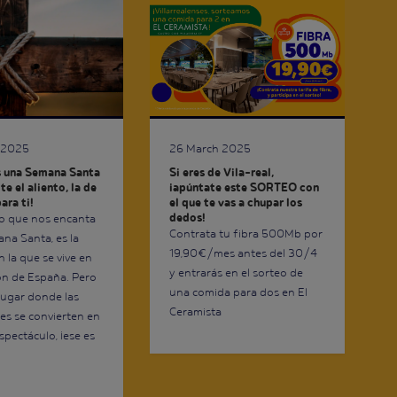
26 March 2025
 2025
Si eres de Vila-real,
s una Semana Santa
¡apúntate este SORTEO con
te el aliento, la de
el que te vas a chupar los
ara ti!
dedos!
go que nos encanta
Contrata tu fibra 500Mb por
ana Santa, es la
19,90€/mes antes del 30/4
 la que se vive en
y entrarás en el sorteo de
ón de España. Pero
una comida para dos en El
 lugar donde las
Ceramista
es se convierten en
spectáculo, ¡ese es