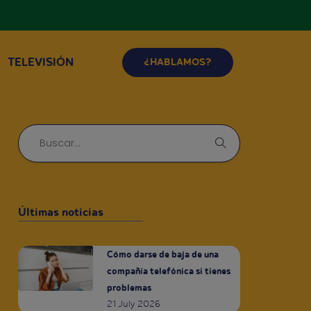
TELEVISIÓN
¿HABLAMOS?
Últimas noticias
Cómo darse de baja de una
compañía telefónica si tienes
problemas
21 July 2026