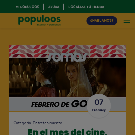
MI POPULOOS
AYUDA
LOCALIZA TU TIENDA
¿HABLAMOS?
07
February
Categoría:
Entretenimiento
En el mes del cine,