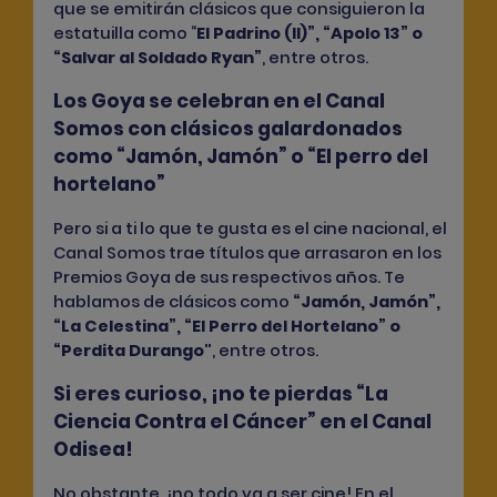
que se emitirán clásicos que consiguieron la
estatuilla como
“
El Padrino (II)”, “Apolo 13” o
“Salvar al Soldado Ryan”
, entre otros.
Los Goya se celebran en el Canal
Somos con clásicos galardonados
como “Jamón, Jamón” o “El perro del
hortelano”
Pero si a ti lo que te gusta es el cine nacional, el
Canal Somos
trae títulos que arrasaron en los
Premios Goya de sus respectivos años. Te
hablamos de clásicos como
“Jamón, Jamón”,
“La Celestina”, “El Perro del Hortelano” o
“Perdita Durango"
, entre otros.
Si eres curioso, ¡no te pierdas “La
Ciencia Contra el Cáncer” en el Canal
Odisea!
No obstante, ¡no todo va a ser cine! En el