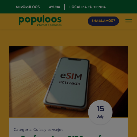
MI POPULOOS
AYUDA
LOCALIZA TU TIENDA
¿HABLAMOS?
15
July
Categoría:
Guías y consejos