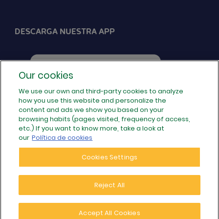
DESCARGA NUESTRA APP
Our cookies
We use our own and third-party cookies to analyze
how you use this website and personalize the
SÍGUENOS EN REDES
content and ads we show you based on your
browsing habits (pages visited, frequency of access,
etc.) If you want to know more, take a look at
our
Política de cookies
Cookies Settings
Reject All
© 2026 Populoos · Tu operador de internet local de
35
,80€/MES
Accept All Cookies
CONTRATAR
confianza - Todos los derechos reservados