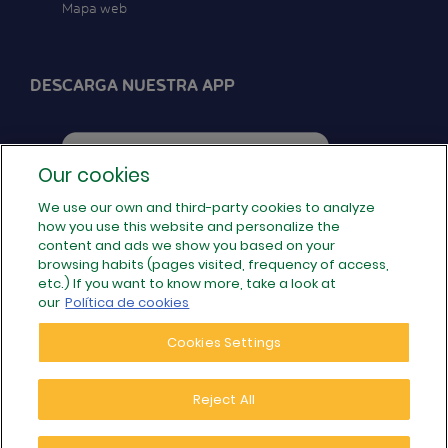
Mapa web
DESCARGA NUESTRA APP
Our cookies
We use our own and third-party cookies to analyze
how you use this website and personalize the
SÍGUENOS EN REDES
content and ads we show you based on your
browsing habits (pages visited, frequency of access,
etc.) If you want to know more, take a look at
our
Política de cookies
Cookies Settings
Reject All
© 2026 Populoos · Tu operador de internet local de