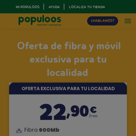
MI POPULOOS
AYUDA
LOCALIZA TU TIENDA
¿HABLAMOS?
Oferta de fibra y móvil
exclusiva para tu
localidad
OFERTA EXCLUSIVA PARA TU LOCALIDAD
22
,90
€
/mes
600Mb
Fibra