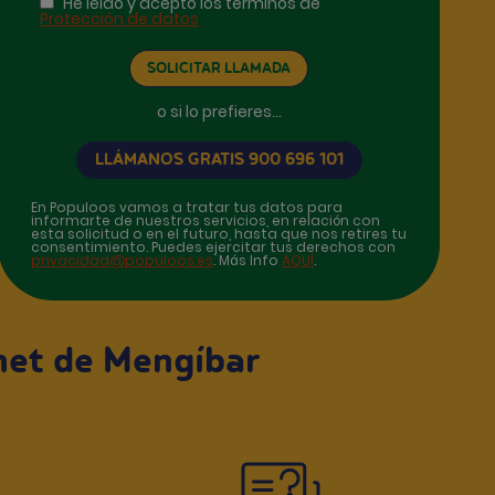
He leído y acepto los términos de
Protección de datos
o si lo prefieres...
LLÁMANOS GRATIS 900 696 101
En Populoos vamos a tratar tus datos para
informarte de nuestros servicios, en relación con
esta solicitud o en el futuro, hasta que nos retires tu
consentimiento. Puedes ejercitar tus derechos con
privacidad@populoos.es
. Más Info
AQUÍ
.
rnet de Mengíbar