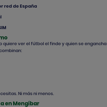
or red de España
l
SIM
tmo
quiere ver el fútbol el finde y quien se engancha 
 combinan:
cesitas. Ni más ni menos.
ca en Mengíbar