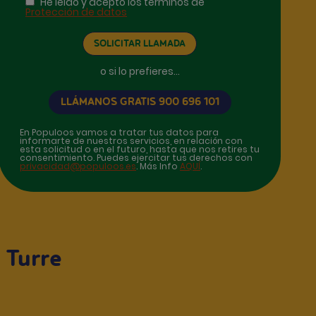
He leído y acepto los términos de
Protección de datos
o si lo prefieres...
LLÁMANOS GRATIS 900 696 101
En Populoos vamos a tratar tus datos para
informarte de nuestros servicios, en relación con
esta solicitud o en el futuro, hasta que nos retires tu
consentimiento. Puedes ejercitar tus derechos con
privacidad@populoos.es
. Más Info
AQUÍ
.
 Turre