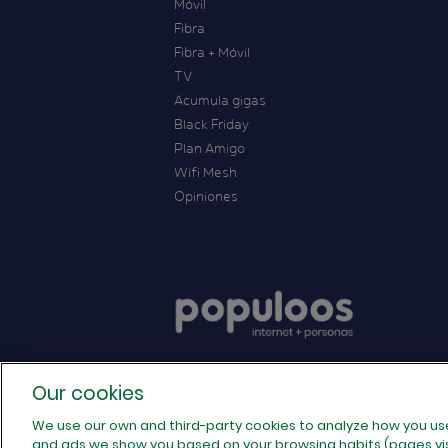
Móvil
Fibra
Fibra + Móvil
TV
Acumula gigas
Black Friday
Plan Amigo
Wifi Mesh
Opiniones
Our cookies
We use our own and third-party cookies to analyze how you us
and ads we show you based on your browsing habits (pages visi