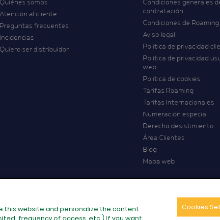
Quiénes somos
Condiciones generales d
contratación
Atención al cliente
Condiciones de Roaming
Preguntas frecuentes
Aviso legal
Incidencias
Política de privacidad cli
Quiero ser distribuidor
Política de privacidad us
web
Política de cookies
Tarifas Roaming
Tarifas Internacionales
Numeración especial
Derecho desistimiento
Área Clientes
Blog
Mapa web
Cookies Se
e this website and personalize the content
ted, frequency of access, etc.) If you want