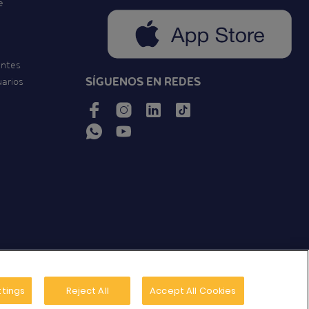
e
entes
SÍGUENOS EN REDES
uarios
ttings
Reject All
Accept All Cookies