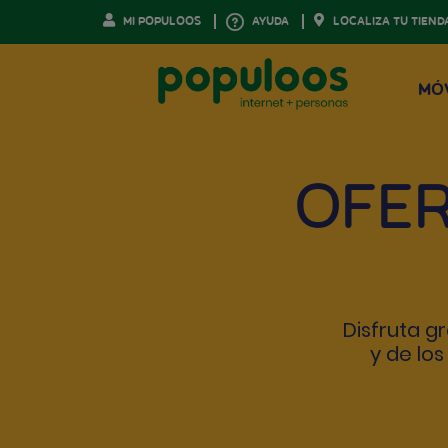
MI POPULOOS
AYUDA
LOCALIZA TU TIEND
MÓ
OFE
Disfruta g
y de lo