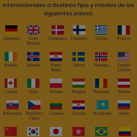
internacionales a destinos fijos y móviles de los
siguientes países:
Alemania
Gran
Dinamarca
Finlandia
Grecia
Francia
Bretaña
Irlanda
Islandia
Países
Suecia
Noruega
Estados
Bajos
Unidos
Canadá
Italia
Polonia
Hungría
Rumanía
Austria
Eslovaquia
República
Lituania
Croacia
Kazajistán
Rusia
Checa