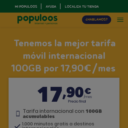
MI POPULOOS
AYUDA
LOCALIZA TU TIENDA
¿HABLAMOS?
Tenemos la mejor tarifa
móvil internacional
100GB por 17,90€/mes
17
,90
€
/mes
Precio final
Tarifa internacional con
100GB
acumulables
1.000 minutos gratis a destinos