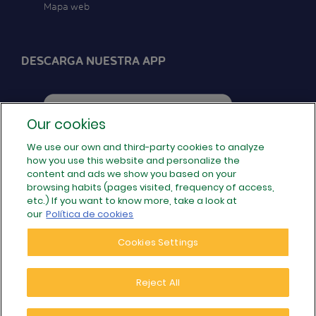
Mapa web
DESCARGA NUESTRA APP
Our cookies
We use our own and third-party cookies to analyze
how you use this website and personalize the
SÍGUENOS EN REDES
content and ads we show you based on your
browsing habits (pages visited, frequency of access,
etc.) If you want to know more, take a look at
our
Política de cookies
Cookies Settings
Reject All
© 2026 Populoos · Tu operador de internet local de