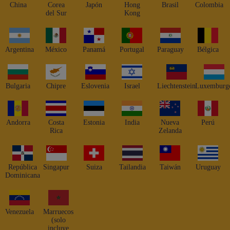
China
Corea
Japón
Hong
Brasil
Colombia
del Sur
Kong
Argentina
México
Panamá
Portugal
Paraguay
Bélgica
Bulgaria
Chipre
Eslovenia
Israel
Liechtenstein
Luxemburg
Andorra
Costa
Estonia
India
Nueva
Perú
Rica
Zelanda
República
Singapur
Suiza
Tailandia
Taiwán
Uruguay
Dominicana
Venezuela
Marruecos
(solo
incluye