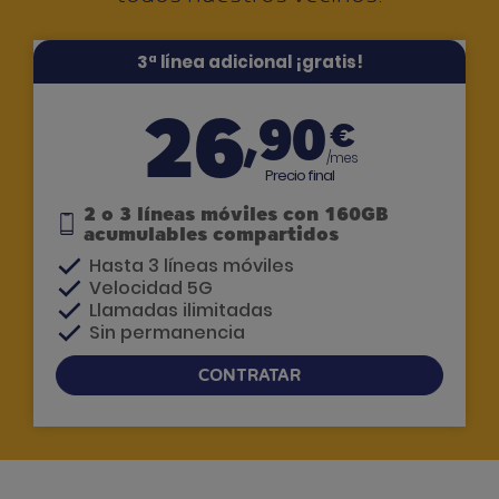
3ª línea adicional ¡gratis!
26
,90
€
/mes
Precio final
2 o 3 líneas móviles con 160GB
acumulables compartidos
Hasta 3 líneas móviles
Velocidad 5G
Llamadas ilimitadas
Sin permanencia
CONTRATAR
Si tienes dudas, te llamamos