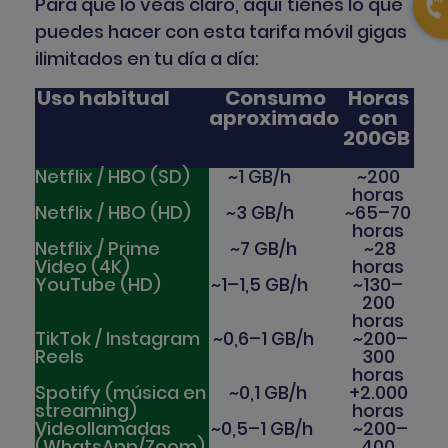
Para que lo veas claro, aquí tienes lo que
puedes hacer con esta tarifa móvil gigas
ilimitados en tu día a día:
Uso habitual
Consumo
Horas
aproximado
con
200GB
Netflix / HBO (SD)
~1 GB/h
~200
horas
Netflix / HBO (HD)
~3 GB/h
~65–70
horas
Netflix / Prime
~7 GB/h
~28
Video (4K)
horas
YouTube (HD)
~1–1,5 GB/h
~130–
200
horas
TikTok / Instagram
~0,6–1 GB/h
~200–
Reels
300
horas
Spotify (música en
~0,1 GB/h
+2.000
streaming)
horas
Videollamadas
~0,5–1 GB/h
~200–
(WhatsApp/Zoom)
400