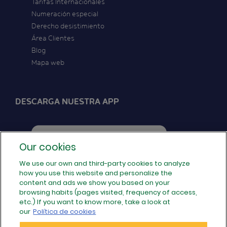
Tarifas Internacionales
Numeración especial
Derecho desistimiento
Área Clientes
Blog
Mapa web
DESCARGA NUESTRA APP
Our cookies
We use our own and third-party cookies to analyze
how you use this website and personalize the
SÍGUENOS EN REDES
content and ads we show you based on your
browsing habits (pages visited, frequency of access,
etc.) If you want to know more, take a look at
our
Política de cookies