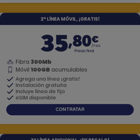
2ª LÍNEA MÓVIL, ¡GRATIS!
35
,80
€
/mes
Precio final
300Mb
Fibra
100GB
Móvil
acumulables
Agrega una línea ¡gratis!
Instalación gratuita
Incluye línea de fijo
eSIM disponible
CONTRATAR
Si tienes dudas, te llamamos