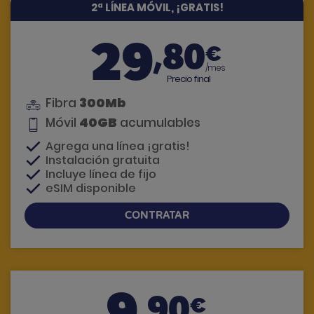
2ª LÍNEA MÓVIL, ¡GRATIS!
29
,80
€
/mes
Precio final
300Mb
Fibra
40GB
Móvil
acumulables
Agrega una línea ¡gratis!
Instalación gratuita
Incluye línea de fijo
eSIM disponible
CONTRATAR
Si tienes dudas, te llamamos
9
,90
€