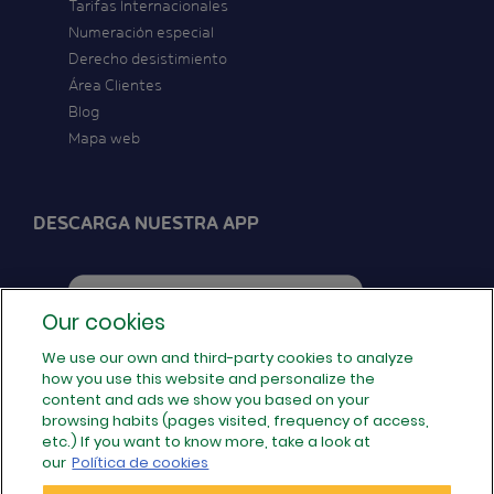
Tarifas Internacionales
Numeración especial
Derecho desistimiento
Área Clientes
Blog
Mapa web
DESCARGA NUESTRA APP
Our cookies
We use our own and third-party cookies to analyze
how you use this website and personalize the
SÍGUENOS EN REDES
content and ads we show you based on your
browsing habits (pages visited, frequency of access,
etc.) If you want to know more, take a look at
our
Política de cookies