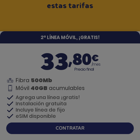
estas tarifas
2ª LÍNEA MÓVIL, ¡GRATIS!
33
,80
€
/mes
Precio final
500Mb
Fibra
40GB
Móvil
acumulables
Agrega una línea ¡gratis!
Instalación gratuita
Incluye línea de fijo
eSIM disponible
CONTRATAR
Si tienes dudas, te llamamos