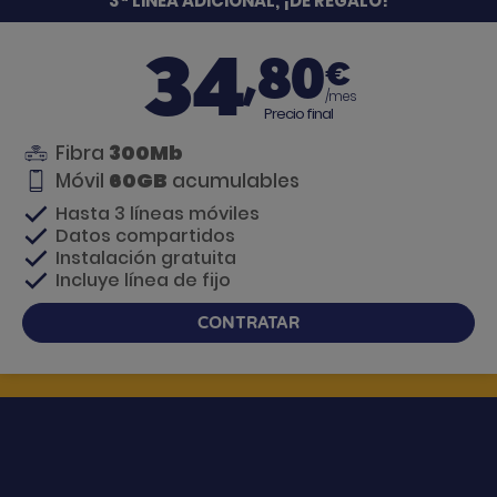
3ª LÍNEA ADICIONAL, ¡DE REGALO!
34
,80
€
/mes
Precio final
300Mb
Fibra
60GB
Móvil
acumulables
Hasta 3 líneas móviles
Datos compartidos
Instalación gratuita
Incluye línea de fijo
CONTRATAR
Si tienes dudas, te llamamos