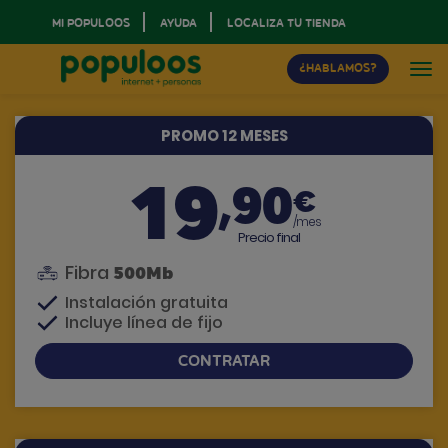
MI POPULOOS
AYUDA
LOCALIZA TU TIENDA
¿HABLAMOS?
PROMO 12 MESES
19
,90
€
/mes
Precio final
Fibra
500Mb
Instalación gratuita
Incluye línea de fijo
CONTRATAR
Si tienes dudas, te llamamos