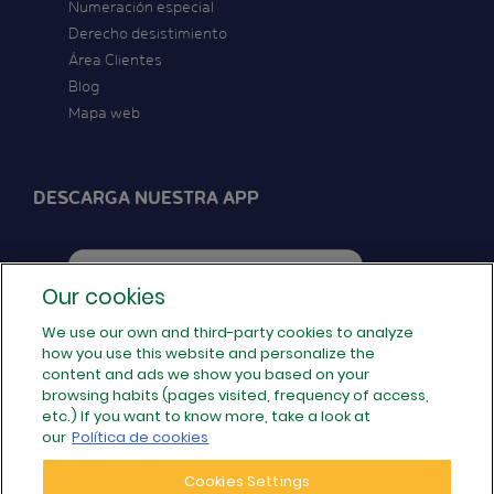
Numeración especial
Derecho desistimiento
Área Clientes
Blog
Mapa web
DESCARGA NUESTRA APP
Our cookies
We use our own and third-party cookies to analyze
how you use this website and personalize the
SÍGUENOS EN REDES
content and ads we show you based on your
browsing habits (pages visited, frequency of access,
etc.) If you want to know more, take a look at
our
Política de cookies
Cookies Settings