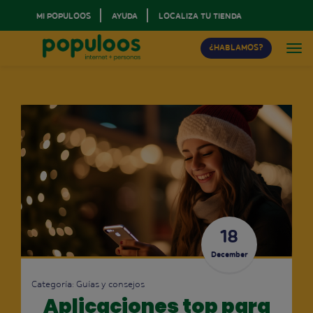
MI POPULOOS
AYUDA
LOCALIZA TU TIENDA
¿HABLAMOS?
18
December
Categoría:
Guías y consejos
Aplicaciones top para