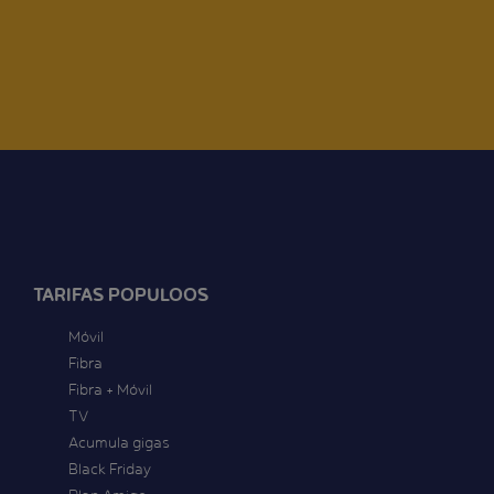
TARIFAS POPULOOS
Móvil
Fibra
Fibra + Móvil
TV
Acumula gigas
Black Friday