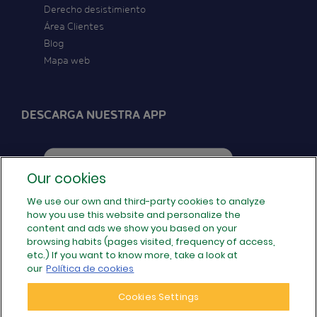
Derecho desistimiento
Área Clientes
Blog
Mapa web
DESCARGA NUESTRA APP
Our cookies
We use our own and third-party cookies to analyze
how you use this website and personalize the
SÍGUENOS EN REDES
content and ads we show you based on your
browsing habits (pages visited, frequency of access,
etc.) If you want to know more, take a look at
our
Política de cookies
Cookies Settings