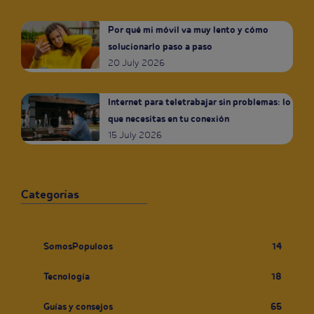
Por qué mi móvil va muy lento y cómo
solucionarlo paso a paso
20 July 2026
Internet para teletrabajar sin problemas: lo
que necesitas en tu conexión
15 July 2026
Categorías
SomosPopuloos
14
Tecnología
18
Guías y consejos
65