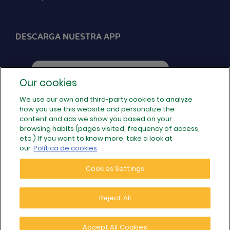
DESCARGA NUESTRA APP
Our cookies
We use our own and third-party cookies to analyze
how you use this website and personalize the
SÍGUENOS EN REDES
content and ads we show you based on your
browsing habits (pages visited, frequency of access,
etc.) If you want to know more, take a look at
our
Política de cookies
Cookies Settings
Reject All
© 2026 Populoos · Tu operador de internet local de
Accept All Cookies
confianza - Todos los derechos reservados