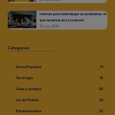
Internet para teletrabajar sin problemas: lo
que necesitas en tu conexión
15 July 2026
Categorías
SomosPopuloos
14
Tecnología
18
Guías y consejos
65
Los del Pueblo
29
Entretenimiento
32