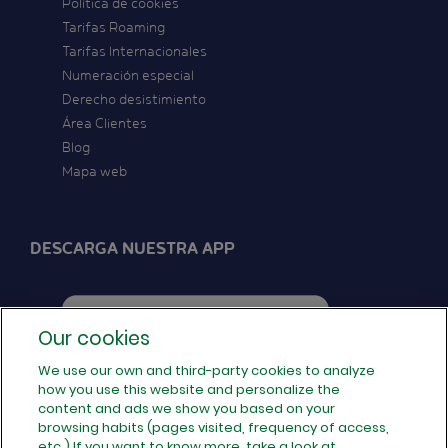
Política de cookies
Tarifas Roaming
Tarifas Internacionales
Numeración especial
Derecho desistimiento
Área Clientes
Blog
Mapa web
DESCARGA NUESTRA APP
Our cookies
We use our own and third-party cookies to analyze
how you use this website and personalize the
SÍGUENOS EN REDES
content and ads we show you based on your
browsing habits (pages visited, frequency of access,
etc.) If you want to know more, take a look at