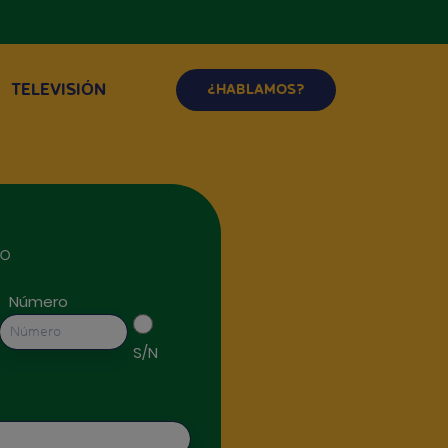
TELEVISIÓN
¿HABLAMOS?
io
Número
S/N