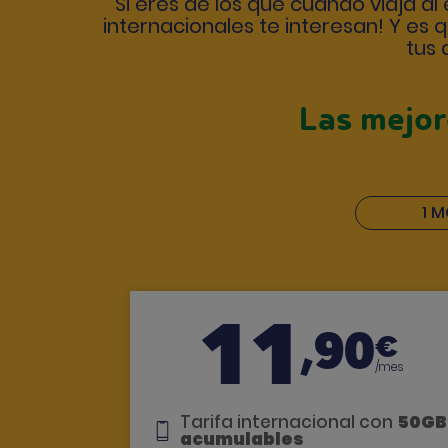
Si eres de los que cuando viaja al
internacionales te interesan! Y es
tus 
Las mejor
1 M
11
,90
€
/mes
Tarifa internacional con
50GB
acumulables