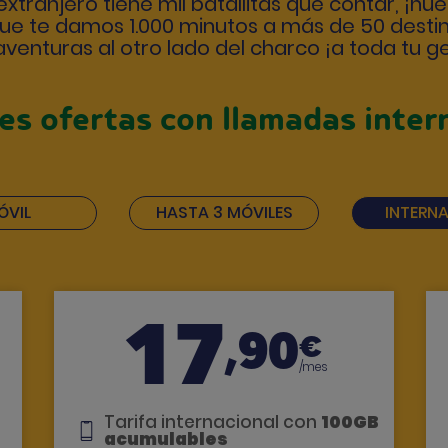
 extranjero tiene mil batallitas que contar, ¡nu
 que te damos
1.000 minutos a más de 50 desti
aventuras al otro lado del charco ¡a toda tu g
es ofertas con llamadas inter
ÓVIL
HASTA 3 MÓVILES
INTERN
17
,90
€
/mes
Tarifa internacional con
100GB
acumulables