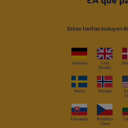
¿A qué pa
Estas tarifas incluyen 
Alemania
Gran
Din
Bretaña
Suecia
Noruega
Es
U
Eslovaquia
República
Li
Checa