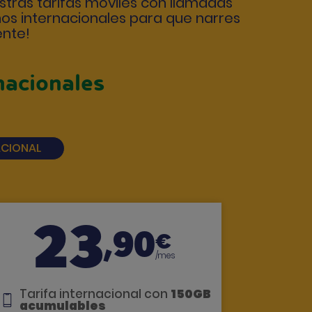
estras tarifas móviles con llamadas
nos internacionales
para que narres
ente!
nacionales
ACIONAL
23
,90
€
/mes
Tarifa internacional con
150GB
acumulables