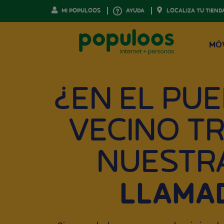
MI POPULOOS
AYUDA
LOCALIZA TU TIEND
MÓ
¿EN EL PU
VECINO T
NUESTR
LLAMAD