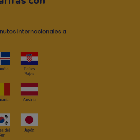
arifas con
inutos internacionales a
andia
Países
Bajos
manía
Austria
ea del
Japón
Sur