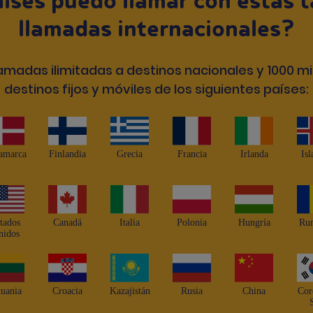
íses puedo llamar con estas t
llamadas internacionales?
llamadas ilimitadas a destinos nacionales y 1000 m
destinos fijos y móviles de los siguientes países:
amarca
Finlandia
Grecia
Francia
Irlanda
Isl
tados
Canadá
Italia
Polonia
Hungría
Ru
nidos
tuania
Croacia
Kazajistán
Rusia
China
Cor