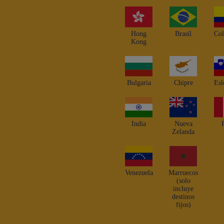
Hong
Brasil
Co
Kong
Bulgaria
Chipre
Esl
India
Nueva
Zelanda
Venezuela
Marruecos
(solo
incluye
destinos
fijos)