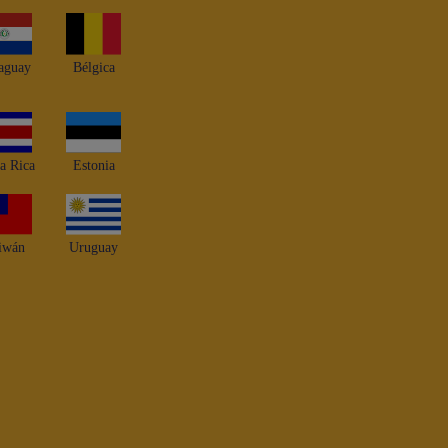
aguay
Bélgica
a Rica
Estonia
iwán
Uruguay