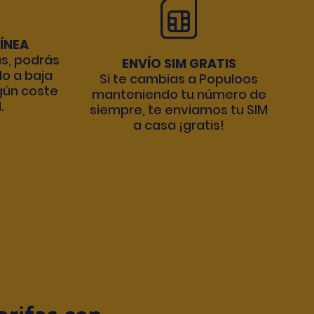
LÍNEA
as, podrás
ENVÍO SIM GRATIS
o a baja
Si te cambias a Populoos
gún coste
manteniendo tu número de
.
siempre, te enviamos tu SIM
a casa ¡gratis!