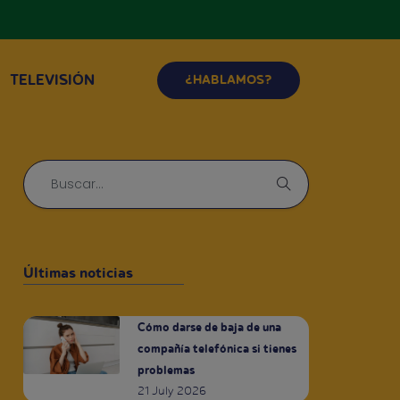
TELEVISIÓN
¿HABLAMOS?
Últimas noticias
Cómo darse de baja de una
compañía telefónica si tienes
problemas
21 July 2026