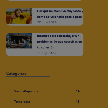
Por qué mi móvil va muy lento y
cómo solucionarlo paso a paso
20 July 2026
Internet para teletrabajar sin
problemas: lo que necesitas en
tu conexión
15 July 2026
Categorías
SomosPopuloos
14
Tecnología
18