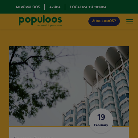
MI POPULOOS
AYUDA
LOCALIZA TU TIENDA
¿HABLAMOS?
19
February