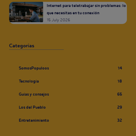
Internet para teletrabajar sin problemas: lo
que necesitas en tu conexión
15 July 2026
Categorías
SomosPopuloos
14
Tecnología
18
Guías y consejos
65
Los del Pueblo
29
Entretenimiento
32