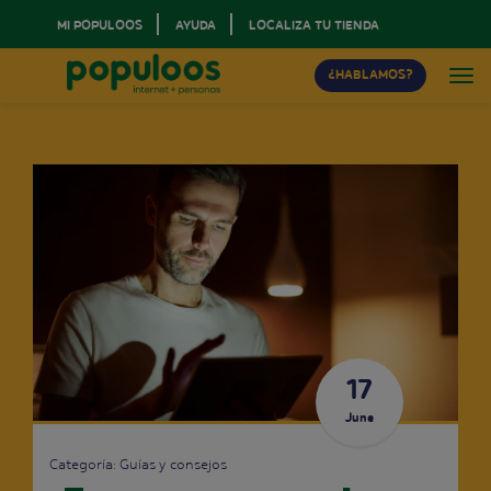
MI POPULOOS
AYUDA
LOCALIZA TU TIENDA
¿HABLAMOS?
17
June
Categoría:
Guías y consejos