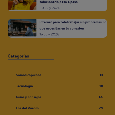
solucionarlo paso a paso
20 July 2026
Internet para teletrabajar sin problemas: lo
que necesitas en tu conexión
15 July 2026
Categorías
SomosPopuloos
14
Tecnología
18
Guías y consejos
65
Los del Pueblo
29