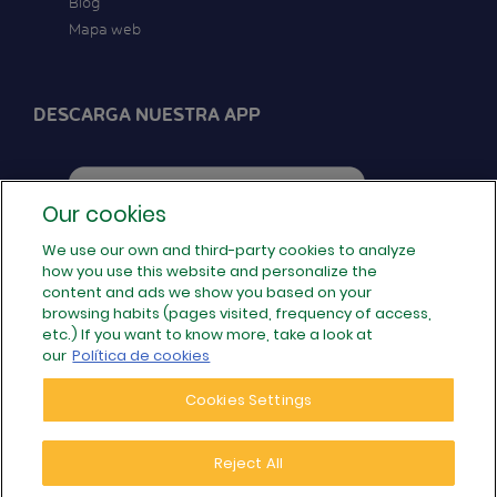
Blog
Mapa web
DESCARGA NUESTRA APP
Our cookies
We use our own and third-party cookies to analyze
how you use this website and personalize the
SÍGUENOS EN REDES
content and ads we show you based on your
browsing habits (pages visited, frequency of access,
etc.) If you want to know more, take a look at
our
Política de cookies
Cookies Settings
Reject All